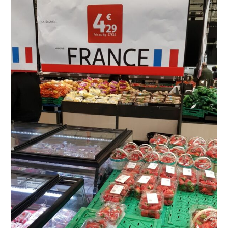
Du
Prix
En
Entrée
De
Saison