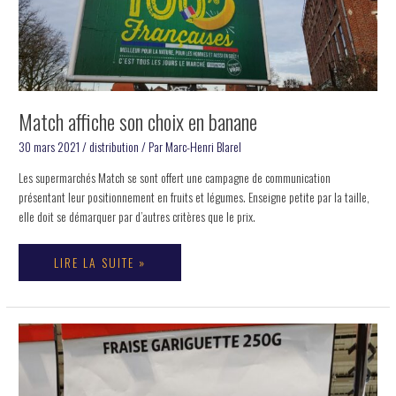
Match affiche son choix en banane
30 mars 2021
/
distribution
/ Par
Marc-Henri Blarel
Les supermarchés Match se sont offert une campagne de communication
présentant leur positionnement en fruits et légumes. Enseigne petite par la taille,
elle doit se démarquer par d’autres critères que le prix.
LIRE LA SUITE »
Carrefour
Mar
Et
29
La
Force
2021