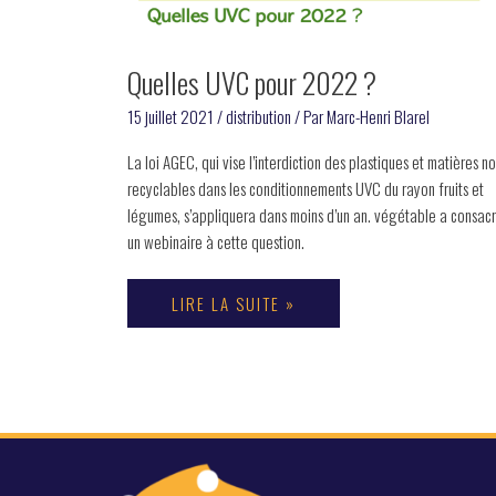
2022
2021
?
Quelles UVC pour 2022 ?
15 juillet 2021
/
distribution
/ Par
Marc-Henri Blarel
La loi AGEC, qui vise l’interdiction des plastiques et matières n
recyclables dans les conditionnements UVC du rayon fruits et
légumes, s’appliquera dans moins d’un an. végétable a consac
un webinaire à cette question.
LIRE LA SUITE »