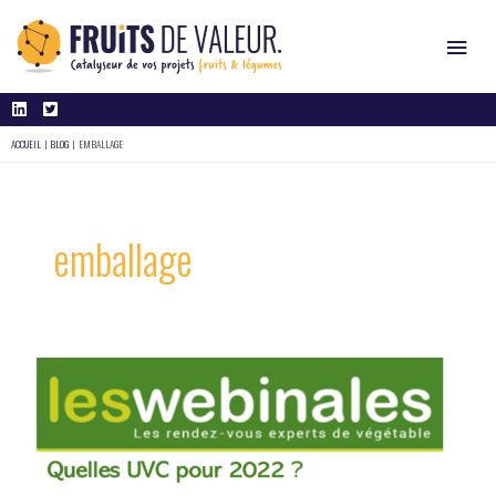
Aller
Men
au
contenu
Prin
ACCUEIL
BLOG
EMBALLAGE
emballage
Quelles
Juil
UVC
15
Pour
2022
2021
?